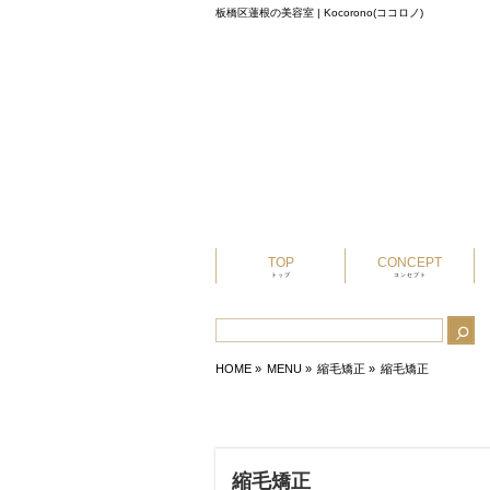
板橋区蓮根の美容室 | Kocorono(ココロノ)
TOP
CONCEPT
トップ
コンセプト
HOME
»
MENU »
縮毛矯正
»
縮毛矯正
縮毛矯正